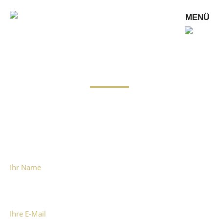
MENÜ
Kontakt
Teilen Sie uns Ihre Wünsche mit - wir werden uns gerne
direkt mit Ihnen in Verbindung setzen.
Ihr Name
Ihre E-Mail