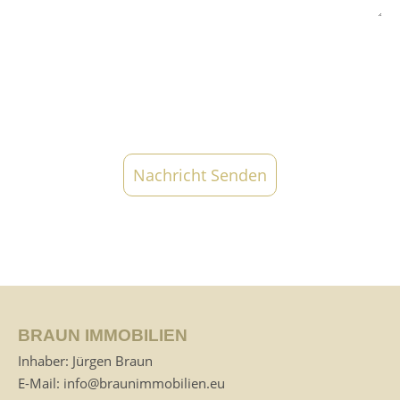
Ich habe die
Datenschutzerklärung
zur Kenntnis
genommen. Ich stimme zu, dass meine Angaben und
Daten zur Beantwortung meiner Anfrage elektronisch
erhoben und gespeichert werden.
BRAUN IMMOBILIEN
Inhaber: Jürgen Braun
E-Mail:
info@braunimmobilien.eu